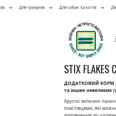
хів
Для гризунів
Для собак та котів
Де
ip to main content
Skip to navigat
STIX FLAKES 
ДОДАТКОВИЙ КОРМ Д
та інших невеликих г
Хрусткі запечені палич
пластівцями, які можна
доповнення до
щоденн