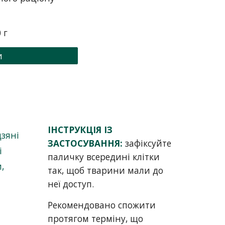
 г
и
ІНСТРУКЦІЯ ІЗ
дзяні
ЗАСТОСУВАННЯ:
зафіксуйте
і
паличку всередині клітки
,
так, щоб тварини мали до
неї доступ.
Рекомендовано спожити
протягом терміну, що