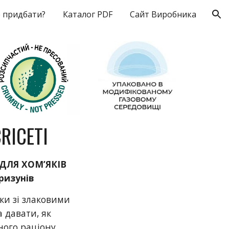
 придбати?
Каталог PDF
Сайт Виробника
ion
CRICETI
ЛЯ ХОМ’ЯКІВ
ризунів
ки зі злаковими
 давати, як
ого раціону