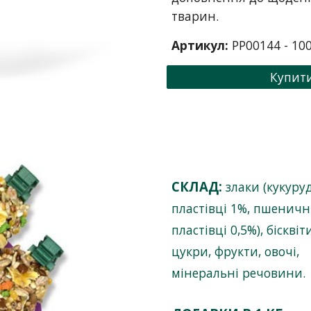
тварин.
Артикул:
PP00144
-
10
0
Купит
СКЛАД
:
злаки (кукуру
пластівці 1%, пшеничн
пластівці 0,5%), бісквіти
цукри, фрукти, овочі,
мінеральні речовини.