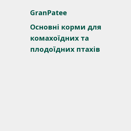
GranPatee
Основні корми для
комахоїдних та
плодоїдних птахів