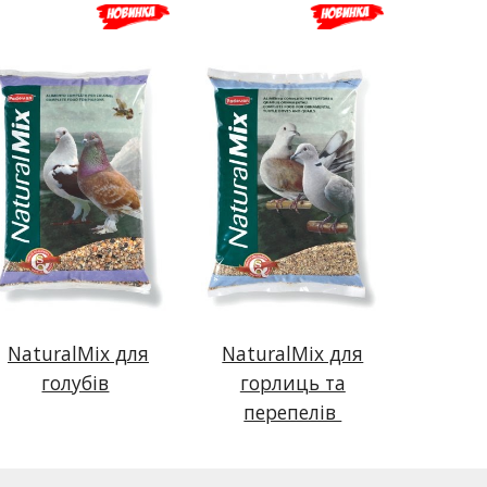
NaturalMix для
NaturalMix для
голубів
горлиць та
перепелів