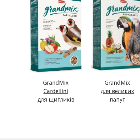
GrandMix
GrandMix
C
ardellini
для великих
для
щигликів
папуг