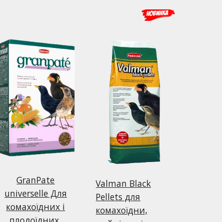
GranPate
Valman Black
universelle Для
Pellets для
комахоїдних і
комахоїдни,
плодоїдних