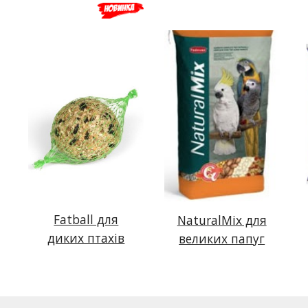
Fatball для
NaturalMix для
диких птахів
великих папуг