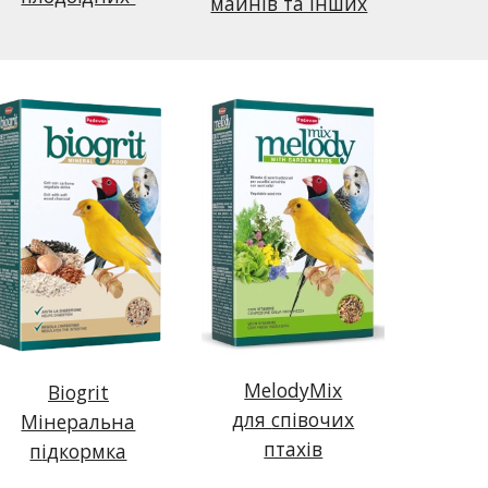
майнів та інших
MelodyMix
Biogrit
для
співочих
Мінеральна
птахів
п
і
дкормка