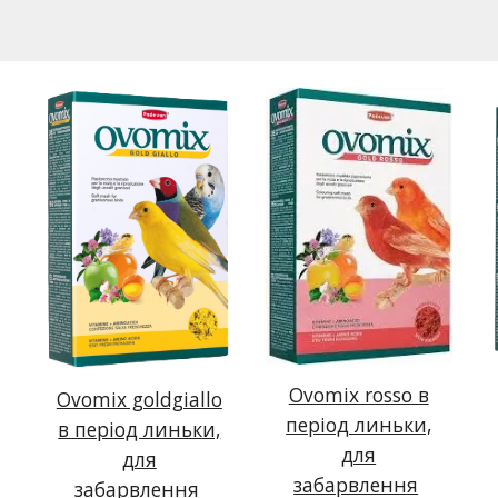
Ovomix rosso в
Ovomix goldgiallo
період линьки,
в період линьки,
для
для
забарвлення
забарвлення