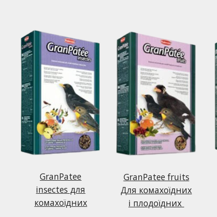
GranPatee
GranPatee fruits
insectes для
Для комахоїдних
комахоїдних
і плодоїдних