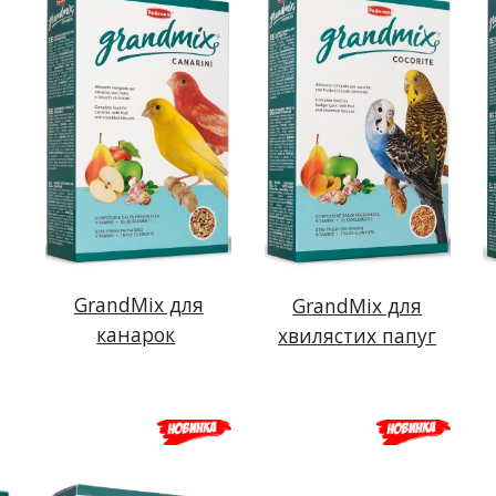
GrandMix для
GrandMix для
канарок
хвилястих папуг