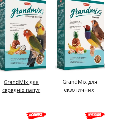
GrandMix для
GrandMix для
екзотичних
середніх папуг