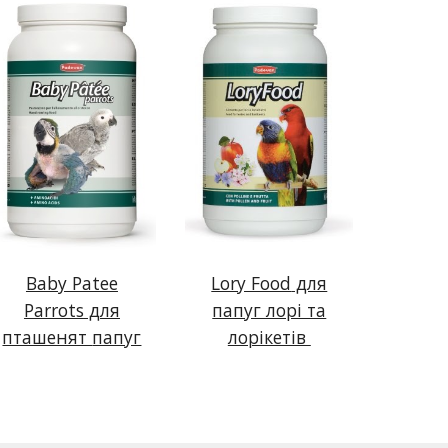
Baby Patee
Lory Food
для
Parrots
для
папуг лорі та
пташенят
папуг
лорікетів