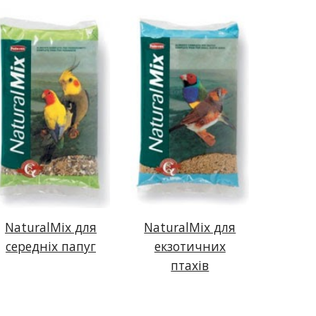
NaturalMix для
NaturalMix для
середніх папуг
екзотичних
птахів