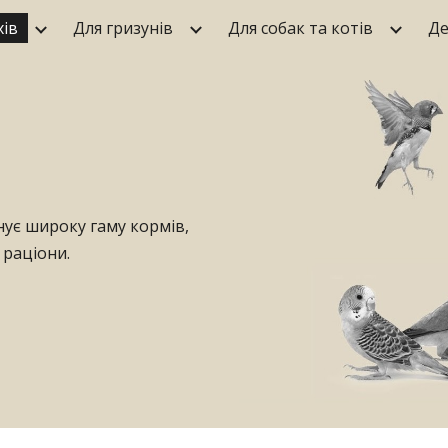
хів
Для гризунів
Для собак та котів
Де
ip to main content
Skip to navigat
нує широку гаму кормів,
 раціони.