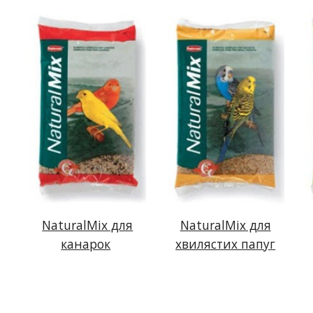
NaturalMix для
NaturalMix для
канарок
хвилястих папуг