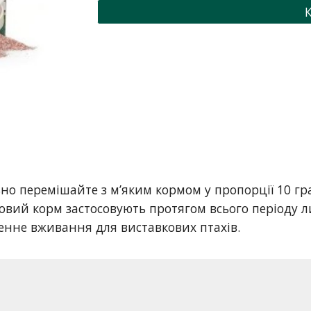
но перемішайте з м’яким кормом у пропорції 10 гра
овий корм застосовують протягом всього періоду л
енне вживання для виставкових птахів.