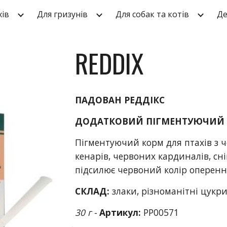
хів
Для гризунів
Для собак та котів
Де
ip to main content
Skip to navigat
REDDIX
ПАДОВАН РЕДДІКС
ДОДАТКОВИЙ ПІГМЕНТУЮЧИЙ К
Пігментуючий корм для птахів з
кенарів, червоних кардиналів, сн
підсилює червоний колір оперенн
СКЛАД:
злаки, різноманітні цукр
3
0 г -
Артикул:
PP005
71