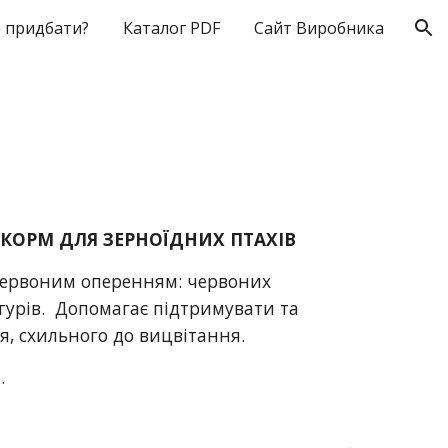
 придбати?
Каталог PDF
Сайт Виробника
ion
ОРМ ДЛЯ ЗЕРНОЇДНИХ ПТАХІВ
 червоним оперенням: червоних
ігурів. Допомагає підтримувати та
я, схильного до вицвітання.
и.