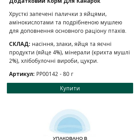
Додатковий Корм Для Канарок
Хрусткі запечені палички з яйцями,
амінокислотами та подрібненою мушлею
для доповнення основного раціону птахів.
СКЛАД:
насіння, злаки, яйця та яєчні
продукти (яйце 4%), мінерали (крихта мушлі
2%), хлібобулочні вироби, цукри.
Артикул:
PP001
42
- 80 г
Купити