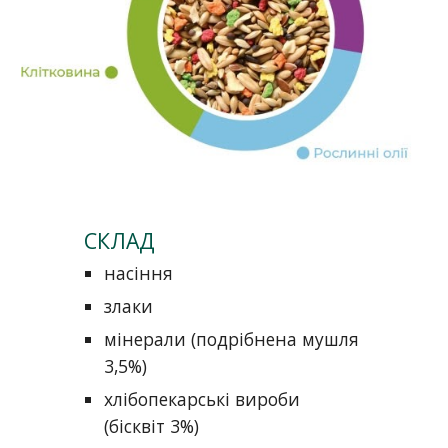
СКЛАД
насіння
злаки
мінерали (подрібнена мушля
3,5%)
хлібопекарські вироби
(бісквіт 3%)