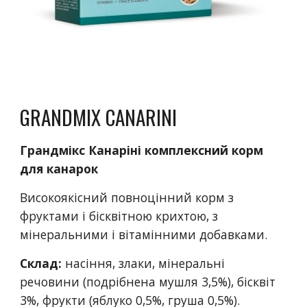
GRANDMIX CANARINI
Грандмікс Канаріні комплексний корм
для канарок
Високоякісний повноцінний корм з
фруктами і бісквітною крихтою, з
мінеральними і вітамінними добавками.
Склад:
насіння, злаки, мінеральні
речовини (подрібнена мушля 3,5%), бісквіт
3%, фрукти (яблуко 0,5%, груша 0,5%).