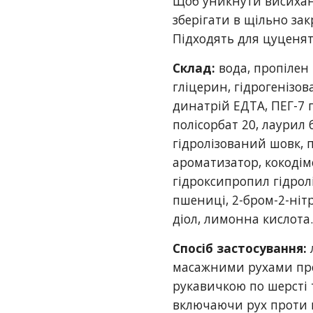
Щоб уникнути висихан
зберігати в щільно зак
Підходять для цуценят
Склад:
вода, пропілен 
гліцерин, гідрогенізов
динатрій ЕДТА, ПЕГ-7 г
полісорбат 20, лаурил б
гідролізований шовк, 
ароматизатор, кокодім
гідроксипропил гідрол
пшениці, 2-бром-2-нітр
діол, лимонна кислота.
Спосіб застосування:
масажними рухами пр
рукавичкою по шерсті 
включаючи рух проти 