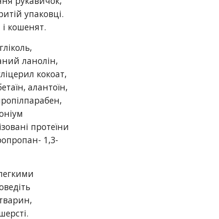
ня рукавичок,
ритій упаковці.
 і кошенят.
гліколь,
аний ланолін,
ліцерил кокоат,
етаїн, алантоїн,
пропілпарабен,
оніум
ізовані протеїни
опропан- 1,3-
легкими
оведіть
тварин,
шерсті.