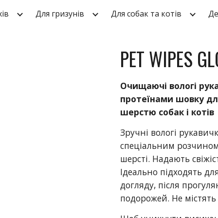
хів
Для гризунів
Для собак та котів
Де
ip to main content
Skip to navigat
PET WIPES GL
Очищаючі вологі рук
протеїнами шовку дл
шерстю собак і котів
Зручні вологі рукавичк
спеціальним розчино
шерсті. Надають свіжіст
Ідеально підходять д
догляду, після прогулян
подорожей. Не містять