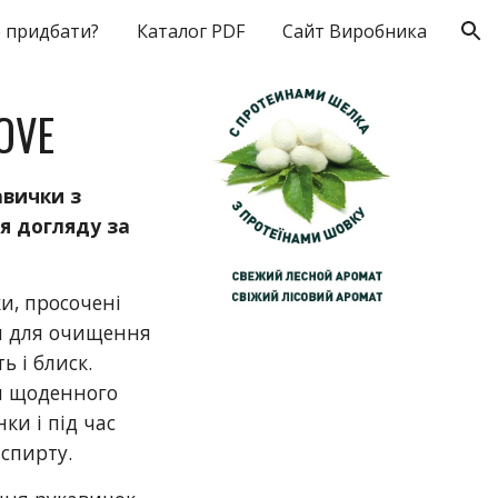
 придбати?
Каталог PDF
Сайт Виробника
ion
OVE
авички з
я догляду за
и, просочені
м для очищення
ь і блиск.
ля щоденного
ки і під час
 спирту.